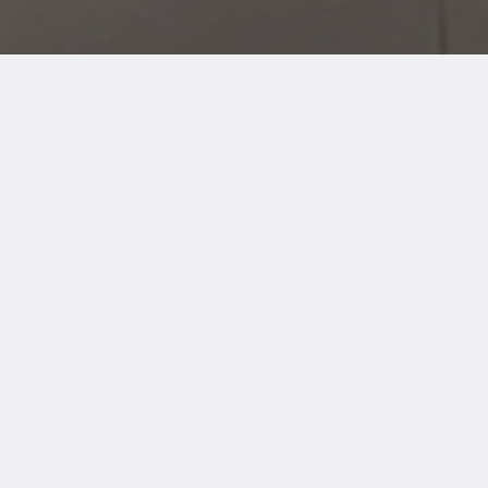
Construction Charic inc
Nous avons aussi une division Ébénisterie où
nous nous démarquons principalement dans les
projets sur mesure, que ce soit dans le domaine
des armoires, escaliers en bois ou moulurage de
toute sorte.
Shawinigan
Heures
d’ouverture
816, rue Lévis